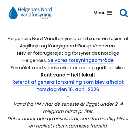
Menu
Spring
til
indhold
Helgenæs Nord Vandforsyning a.m.b.a. er en fusion af
Asgilhøje og Kongsgaard-Borup Vandværk.
HNV er forbrugerejet og forsyner det nordlige
Helgenæs.
Se vores forsyningsområde
Formålet med vandværket er kort og godt at sikre:
Rent vand – helt lokalt
Referat af generalforsamling som blev afholdt
torsdag den 16. april, 2026
–
Vand fra HNV har de seneste år ligget under 2-4
miligram nitrat pr liter.
Det er under den grænseværdi, som formentlig bliver
en realitet i den nærmeste fremtid.